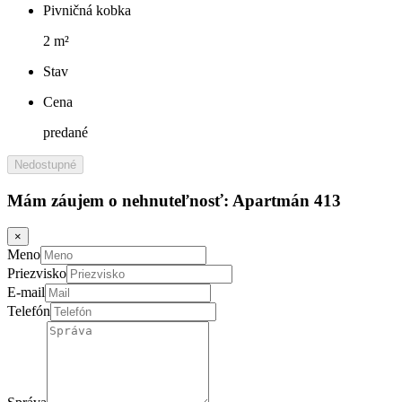
Pivničná kobka
2 m²
Stav
Cena
predané
Nedostupné
Mám záujem o nehnuteľnosť:
Apartmán 413
×
Meno
Priezvisko
E-mail
Telefón